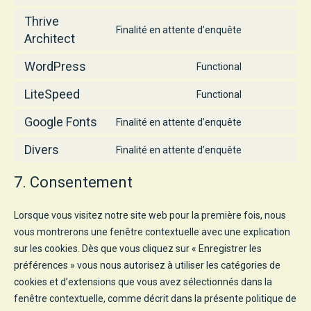
to
Thrive
service
Finalité en attente d’enquête
Consent
Architect
thrive-
to
leads
WordPress
service
Functional
Consent
thrive-
to
LiteSpeed
Functional
architect
Consent
service
to
wordpress
Google Fonts
Finalité en attente d’enquête
Consent
service
to
litespeed
Divers
Finalité en attente d’enquête
Consent
service
to
google-
7. Consentement
service
fonts
divers
Lorsque vous visitez notre site web pour la première fois, nous
vous montrerons une fenêtre contextuelle avec une explication
sur les cookies. Dès que vous cliquez sur « Enregistrer les
préférences » vous nous autorisez à utiliser les catégories de
cookies et d’extensions que vous avez sélectionnés dans la
fenêtre contextuelle, comme décrit dans la présente politique de